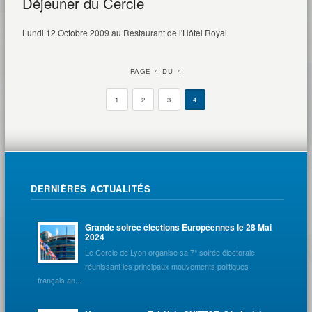
Déjeuner du Cercle
Lundi 12 Octobre 2009 au Restaurant de l'Hôtel Royal
PAGE 4 DU 4
1
2
3
4
DERNIÈRES ACTUALITÉS
Grande soirée élections Européennes le 28 Mai
2024
Le Cercle de Lyon organise sa 7° soirée électorale
réunissant les principaux mouvements politiques
français an...