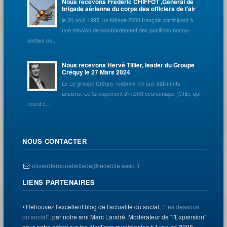
Nous recevons Frédéric CHIFFOT ,Général de
brigade aérienne du corps des officiers de l’air
le 30 août 1995, un Mirage 2000 français participant à
une mission de bombardement des positions bosno-
serbes es...
Nous recevons Hervé Tillier, leader du Groupe
Créquy le 27 Mars 2024
Le Le groupe Créquy redonne vie aux bâtiments
anciens. Le Groupement d'intérêt économique (GIE), qui
réunit c...
NOUS CONTACTER
olivierderoquetaillade@lecercle.asso.fr
LIENS PARTENAIRES
• Retrouvez l'excellent blog de l'actualité du social,
"Les dessous
du social"
, par notre ami Marc Landré. Modérateur de "l'Expansion"
pour notre débat sur les élections municipales à Lyon en 2008.