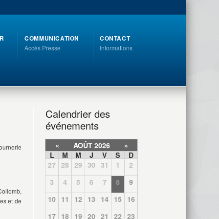
R
COMMUNICATION
CONTACT
Accès Presse
Informations
Calendrier des
événements
«
AOÛT 2026
»
ournerie
L
M
M
J
V
S
D
27
28
29
30
31
1
2
3
4
5
6
7
8
9
Collomb,
10
11
12
13
14
15
16
es et de
17
18
19
20
21
22
23