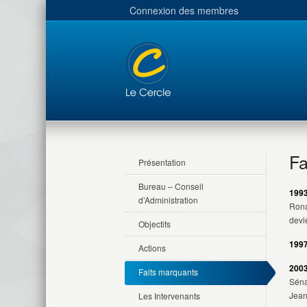
Connexion des membres
Fa
Présentation
Bureau – Conseil
1993
d’Administration
Rona
devi
Objectifs
1997
Actions
2003
Faits marquants
Séna
Jean
Les Intervenants