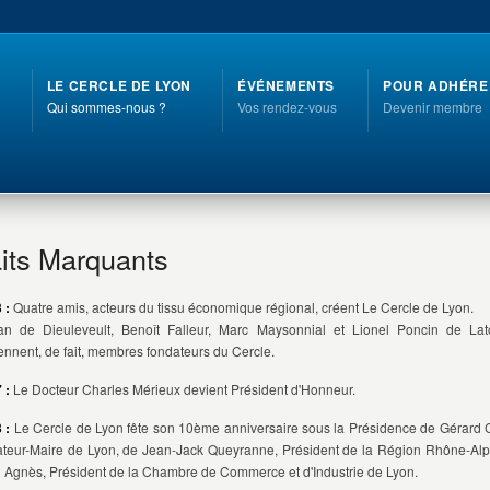
LE CERCLE DE LYON
ÉVÉNEMENTS
POUR ADHÉRE
Qui sommes-nous ?
Vos rendez-vous
Devenir membre
its Marquants
 :
Quatre amis, acteurs du tissu économique régional, créent Le Cercle de Lyon.
n de Dieuleveult, Benoît Falleur, Marc Maysonnial et Lionel Poncin de Lat
ennent, de fait, membres fondateurs du Cercle.
 :
Le Docteur Charles Mérieux devient Président d'Honneur.
 :
Le Cercle de Lyon fête son 10ème anniversaire sous la Présidence de Gérard 
teur-Maire de Lyon, de Jean-Jack Queyranne, Président de la Région Rhône-Alp
 Agnès, Président de la Chambre de Commerce et d'Industrie de Lyon.