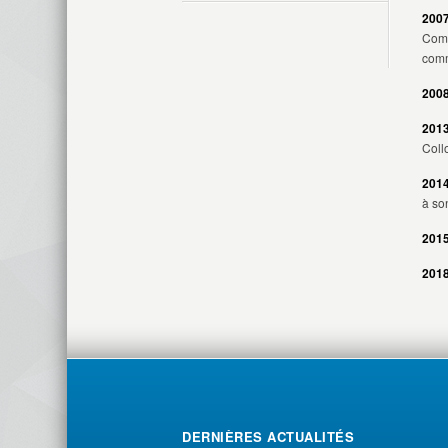
2007
Comm
comm
2008
2013
Coll
2014
à so
201
201
DERNIÈRES ACTUALITÉS