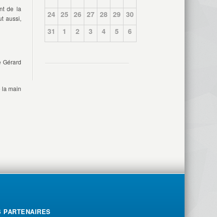
nt de la
24
25
26
27
28
29
30
t aussi,
31
1
2
3
4
5
6
e Gérard
 la main
S PARTENAIRES