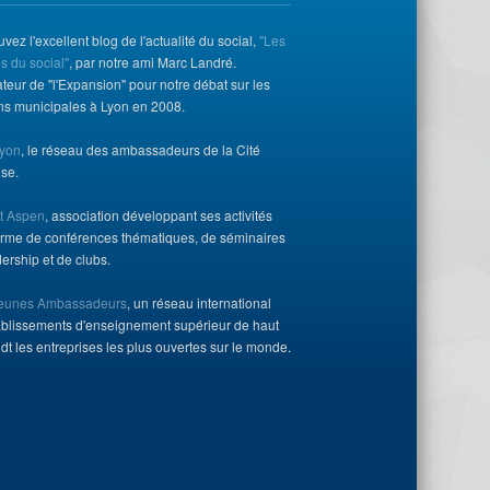
uvez l'excellent blog de l'actualité du social,
"Les
s du social"
, par notre ami Marc Landré.
eur de "l'Expansion" pour notre débat sur les
ons municipales à Lyon en 2008.
yon
, le réseau des ambassadeurs de la Cité
ise.
ut Aspen
, association développant ses activités
orme de conférences thématiques, de séminaires
ership et de clubs.
Jeunes Ambassadeurs
, un réseau international
ablissements d'enseignement supérieur de haut
dt les entreprises les plus ouvertes sur le monde.