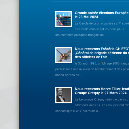
Grande soirée élections Europé
le 28 Mai 2024
Le Cercle de Lyon organise sa 7° soir
électorale réunissant les principaux
mouvements politiques français an...
Nous recevons Frédéric CHIFFO
,Général de brigade aérienne du 
des officiers de l’air
le 30 août 1995, un Mirage 2000 frança
participant à une mission de bombardement des posi
bosno-serbes es...
Nous recevons Hervé Tillier, lea
Groupe Créquy le 27 Mars 2024
Le Le groupe Créquy redonne vie aux
bâtiments anciens. Le Groupement d'in
économique (GIE), qui réunit c...