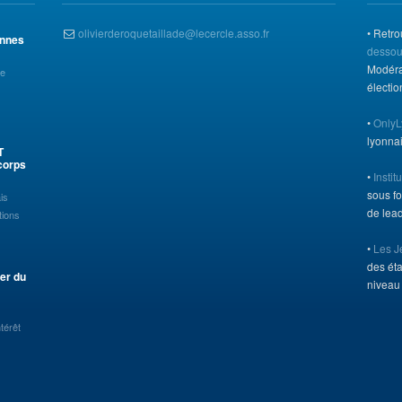
olivierderoquetaillade@lecercle.asso.fr
• Retro
ennes
dessou
Modérat
ée
électi
•
OnlyL
lyonna
T
corps
•
Instit
sous f
is
de lead
tions
•
Les 
des ét
der du
niveau 
térêt