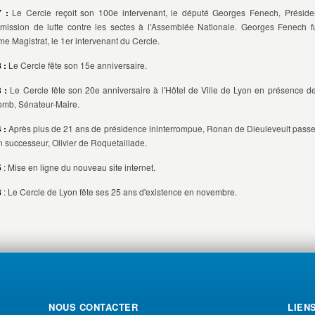
 :
Le Cercle reçoit son 100e intervenant, le député Georges Fenech, Préside
ission de lutte contre les sectes à l'Assemblée Nationale. Georges Fenech fu
e Magistrat, le 1er intervenant du Cercle.
 :
Le Cercle fête son 15e anniversaire.
 :
Le Cercle fête son 20e anniversaire à l'Hôtel de Ville de Lyon en présence d
omb, Sénateur-Maire.
 :
Après plus de 21 ans de présidence ininterrompue, Ronan de Dieuleveult passe
n successeur, Olivier de Roquetaillade.
5
: Mise en ligne du nouveau site internet.
8
: Le Cercle de Lyon fête ses 25 ans d'existence en novembre.
NOUS CONTACTER
LIEN