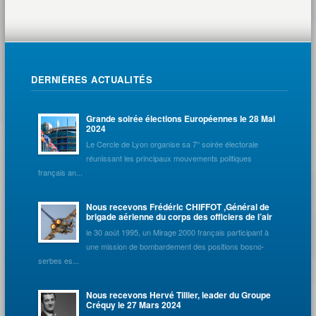
DERNIÈRES ACTUALITÉS
Grande soirée élections Européennes le 28 Mai
2024
Le Cercle de Lyon organise sa 7° soirée électorale
réunissant les principaux mouvements politiques
français an...
Nous recevons Frédéric CHIFFOT ,Général de
brigade aérienne du corps des officiers de l’air
le 30 août 1995, un Mirage 2000 français participant à
une mission de bombardement des positions bosno-
serbes es...
Nous recevons Hervé Tillier, leader du Groupe
Créquy le 27 Mars 2024