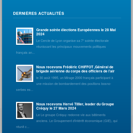
DERNIÈRES ACTUALITÉS
Grande soirée élections Européennes le 28 Mai
2024
Le Cercle de Lyon organise sa 7° soirée électorale
réunissant les principaux mouvements politiques
français an...
Nous recevons Frédéric CHIFFOT ,Général de
brigade aérienne du corps des officiers de l’air
le 30 août 1995, un Mirage 2000 français participant à
une mission de bombardement des positions bosno-
serbes es...
Nous recevons Hervé Tillier, leader du Groupe
Créquy le 27 Mars 2024
Le Le groupe Créquy redonne vie aux bâtiments
anciens. Le Groupement d'intérêt économique (GIE), qui
réunit c...