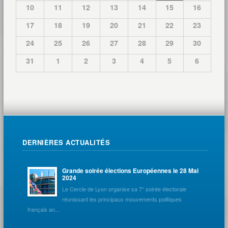
10
11
12
13
14
15
16
17
18
19
20
21
22
23
24
25
26
27
28
29
30
31
1
2
3
4
5
6
DERNIÈRES ACTUALITÉS
Grande soirée élections Européennes le 28 Mai
2024
Le Cercle de Lyon organise sa 7° soirée électorale
réunissant les principaux mouvements politiques
français an...