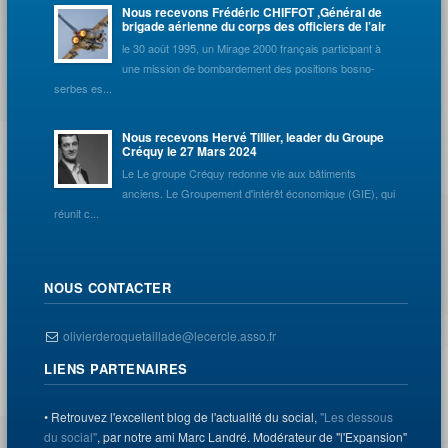
Nous recevons Frédéric CHIFFOT ,Général de
brigade aérienne du corps des officiers de l’air
le 30 août 1995, un Mirage 2000 français participant à
une mission de bombardement des positions bosno-
serbes es...
Nous recevons Hervé Tillier, leader du Groupe
Créquy le 27 Mars 2024
Le Le groupe Créquy redonne vie aux bâtiments
anciens. Le Groupement d'intérêt économique (GIE), qui
réunit c...
NOUS CONTACTER
olivierderoquetaillade@lecercle.asso.fr
LIENS PARTENAIRES
• Retrouvez l'excellent blog de l'actualité du social,
"Les dessous
du social"
, par notre ami Marc Landré. Modérateur de "l'Expansion"