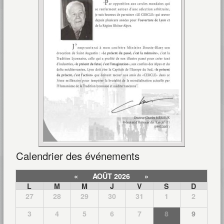
Calendrier des événements
«
AOÛT 2026
»
L
M
M
J
V
S
D
27
28
29
30
31
1
2
3
4
5
6
7
8
9