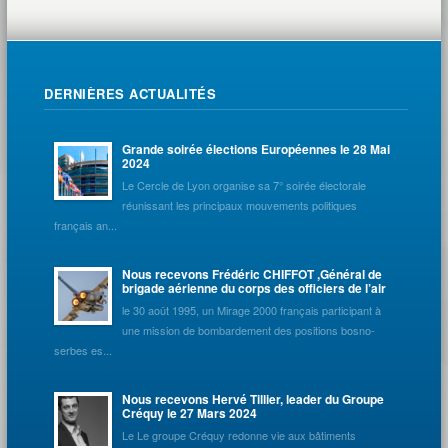
DERNIÈRES ACTUALITÉS
Grande soirée élections Européennes le 28 Mai
2024
Le Cercle de Lyon organise sa 7° soirée électorale
réunissant les principaux mouvements politiques
français an...
Nous recevons Frédéric CHIFFOT ,Général de
brigade aérienne du corps des officiers de l’air
le 30 août 1995, un Mirage 2000 français participant à
une mission de bombardement des positions bosno-
serbes es...
Nous recevons Hervé Tillier, leader du Groupe
Créquy le 27 Mars 2024
Le Le groupe Créquy redonne vie aux bâtiments