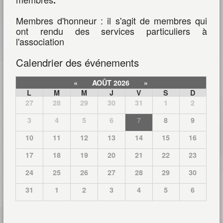
.
Membres d'honneur : il s'agit de membres qui
ont rendu des services particuliers à
l'association
Calendrier des événements
«
AOÛT 2026
»
L
M
M
J
V
S
D
27
28
29
30
31
1
2
3
4
5
6
7
8
9
10
11
12
13
14
15
16
17
18
19
20
21
22
23
24
25
26
27
28
29
30
31
1
2
3
4
5
6