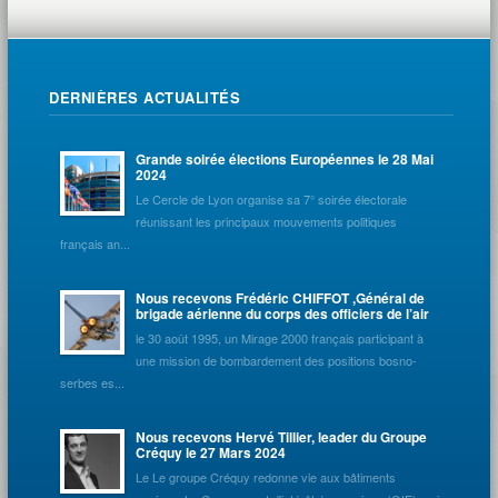
liste
des
Évènements
DERNIÈRES ACTUALITÉS
Grande soirée élections Européennes le 28 Mai
2024
Le Cercle de Lyon organise sa 7° soirée électorale
réunissant les principaux mouvements politiques
français an...
Nous recevons Frédéric CHIFFOT ,Général de
brigade aérienne du corps des officiers de l’air
le 30 août 1995, un Mirage 2000 français participant à
une mission de bombardement des positions bosno-
serbes es...
Nous recevons Hervé Tillier, leader du Groupe
Créquy le 27 Mars 2024
Le Le groupe Créquy redonne vie aux bâtiments