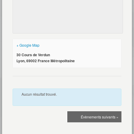
+ Google Map
30 Cours de Verdun
Lyon
,
69002
France Métropolitaine
Aucun résultat trouvé.
Navigation
Évènements
suivants
»
de
la