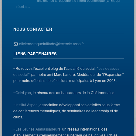
anciens. Le Groupement d'intérêt économique (GIE), qui
réunit c...
NOUS CONTACTER
olivierderoquetaillade@lecercle.asso.fr
LIENS PARTENAIRES
• Retrouvez l'excellent blog de l'actualité du social,
"Les dessous
du social"
, par notre ami Marc Landré. Modérateur de "l'Expansion"
pour notre débat sur les élections municipales à Lyon en 2008.
•
OnlyLyon
, le réseau des ambassadeurs de la Cité lyonnaise.
•
Institut Aspen
, association développant ses activités sous forme
de conférences thématiques, de séminaires de leadership et de
clubs.
•
Les Jeunes Ambassadeurs
, un réseau international des
établissements d'enseignement supérieur de haut niveau dt les