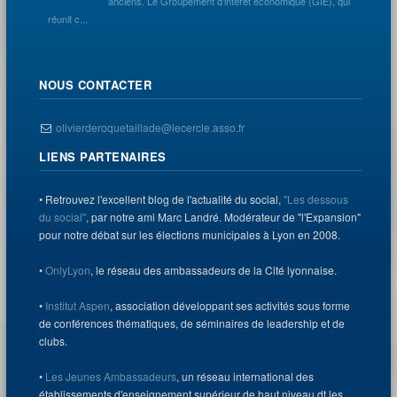
anciens. Le Groupement d'intérêt économique (GIE), qui
réunit c...
NOUS CONTACTER
olivierderoquetaillade@lecercle.asso.fr
LIENS PARTENAIRES
• Retrouvez l'excellent blog de l'actualité du social,
"Les dessous
du social"
, par notre ami Marc Landré. Modérateur de "l'Expansion"
pour notre débat sur les élections municipales à Lyon en 2008.
•
OnlyLyon
, le réseau des ambassadeurs de la Cité lyonnaise.
•
Institut Aspen
, association développant ses activités sous forme
de conférences thématiques, de séminaires de leadership et de
clubs.
•
Les Jeunes Ambassadeurs
, un réseau international des
établissements d'enseignement supérieur de haut niveau dt les