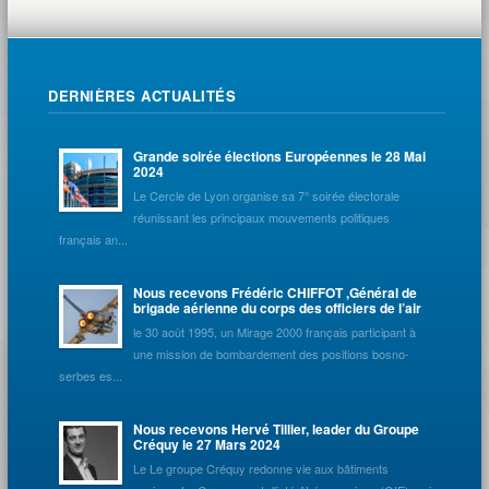
liste
des
Évènements
DERNIÈRES ACTUALITÉS
Grande soirée élections Européennes le 28 Mai
2024
Le Cercle de Lyon organise sa 7° soirée électorale
réunissant les principaux mouvements politiques
français an...
Nous recevons Frédéric CHIFFOT ,Général de
brigade aérienne du corps des officiers de l’air
le 30 août 1995, un Mirage 2000 français participant à
une mission de bombardement des positions bosno-
serbes es...
Nous recevons Hervé Tillier, leader du Groupe
Créquy le 27 Mars 2024
Le Le groupe Créquy redonne vie aux bâtiments