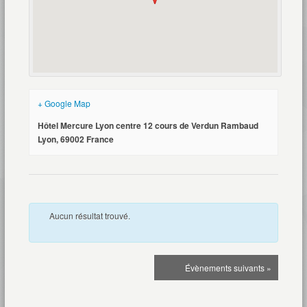
+ Google Map
Hôtel Mercure Lyon centre 12 cours de Verdun Rambaud
Lyon
,
69002
France
Aucun résultat trouvé.
Navigation
Évènements
suivants
»
de
la