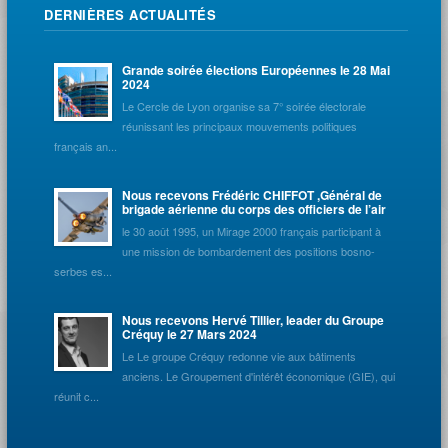
DERNIÈRES ACTUALITÉS
Grande soirée élections Européennes le 28 Mai
2024
Le Cercle de Lyon organise sa 7° soirée électorale
réunissant les principaux mouvements politiques
français an...
Nous recevons Frédéric CHIFFOT ,Général de
brigade aérienne du corps des officiers de l’air
le 30 août 1995, un Mirage 2000 français participant à
une mission de bombardement des positions bosno-
serbes es...
Nous recevons Hervé Tillier, leader du Groupe
Créquy le 27 Mars 2024
Le Le groupe Créquy redonne vie aux bâtiments
anciens. Le Groupement d'intérêt économique (GIE), qui
réunit c...