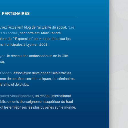
S PARTENAIRES
uvez l'excellent blog de l'actualité du social,
"Les
s du social"
, par notre ami Marc Landré.
eur de "l'Expansion" pour notre débat sur les
ons municipales à Lyon en 2008.
yon
, le réseau des ambassadeurs de la Cité
ise.
ut Aspen
, association développant ses activités
orme de conférences thématiques, de séminaires
ership et de clubs.
Jeunes Ambassadeurs
, un réseau international
ablissements d'enseignement supérieur de haut
dt les entreprises les plus ouvertes sur le monde.