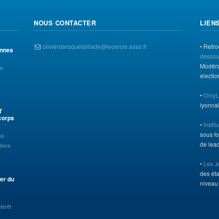
NOUS CONTACTER
LIEN
olivierderoquetaillade@lecercle.asso.fr
• Retro
ennes
dessou
Modérat
ée
électi
•
OnlyL
lyonna
T
corps
•
Instit
sous f
is
de lead
tions
•
Les 
des ét
der du
niveau 
térêt