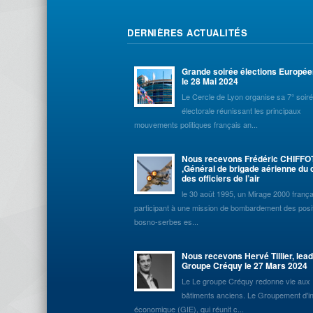
DERNIÈRES ACTUALITÉS
Grande soirée élections Europé
le 28 Mai 2024
Le Cercle de Lyon organise sa 7° soir
électorale réunissant les principaux
mouvements politiques français an...
Nous recevons Frédéric CHIFFO
,Général de brigade aérienne du 
des officiers de l’air
le 30 août 1995, un Mirage 2000 frança
participant à une mission de bombardement des posi
bosno-serbes es...
Nous recevons Hervé Tillier, lea
Groupe Créquy le 27 Mars 2024
Le Le groupe Créquy redonne vie aux
bâtiments anciens. Le Groupement d'in
économique (GIE), qui réunit c...