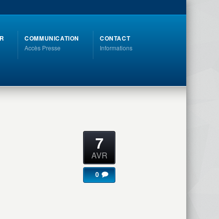
R
COMMUNICATION
CONTACT
Accès Presse
Informations
7
AVR
0