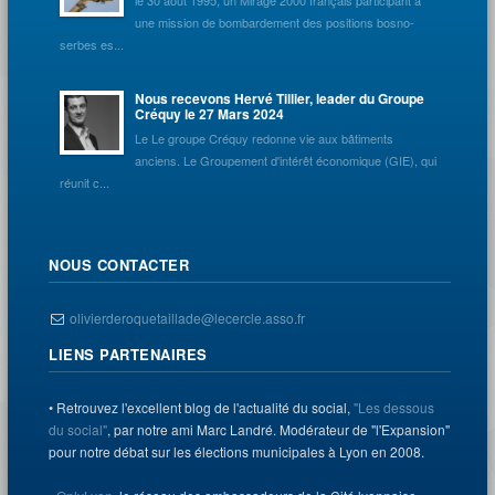
le 30 août 1995, un Mirage 2000 français participant à
une mission de bombardement des positions bosno-
serbes es...
Nous recevons Hervé Tillier, leader du Groupe
Créquy le 27 Mars 2024
Le Le groupe Créquy redonne vie aux bâtiments
anciens. Le Groupement d'intérêt économique (GIE), qui
réunit c...
NOUS CONTACTER
olivierderoquetaillade@lecercle.asso.fr
LIENS PARTENAIRES
• Retrouvez l'excellent blog de l'actualité du social,
"Les dessous
du social"
, par notre ami Marc Landré. Modérateur de "l'Expansion"
pour notre débat sur les élections municipales à Lyon en 2008.