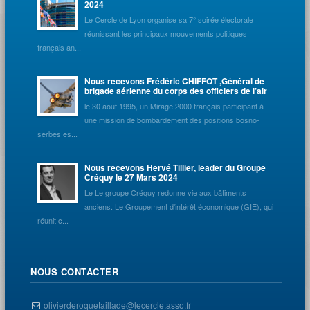
2024
Le Cercle de Lyon organise sa 7° soirée électorale
réunissant les principaux mouvements politiques
français an...
Nous recevons Frédéric CHIFFOT ,Général de
brigade aérienne du corps des officiers de l’air
le 30 août 1995, un Mirage 2000 français participant à
une mission de bombardement des positions bosno-
serbes es...
Nous recevons Hervé Tillier, leader du Groupe
Créquy le 27 Mars 2024
Le Le groupe Créquy redonne vie aux bâtiments
anciens. Le Groupement d'intérêt économique (GIE), qui
réunit c...
NOUS CONTACTER
olivierderoquetaillade@lecercle.asso.fr