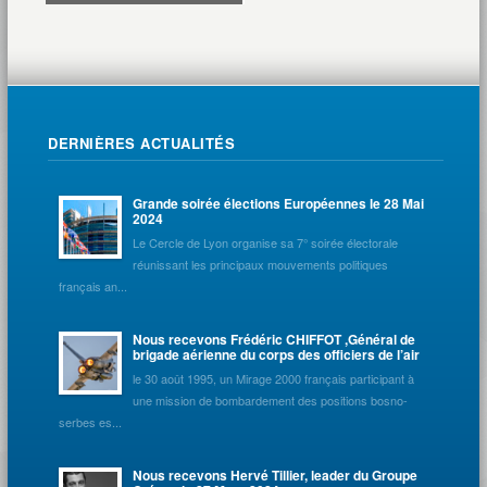
DERNIÈRES ACTUALITÉS
Grande soirée élections Européennes le 28 Mai
2024
Le Cercle de Lyon organise sa 7° soirée électorale
réunissant les principaux mouvements politiques
français an...
Nous recevons Frédéric CHIFFOT ,Général de
brigade aérienne du corps des officiers de l’air
le 30 août 1995, un Mirage 2000 français participant à
une mission de bombardement des positions bosno-
serbes es...
Nous recevons Hervé Tillier, leader du Groupe