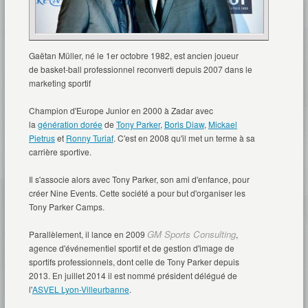
Gaëtan Müller, né le 1
er
octobre 1982, est ancien joueur
de basket-ball professionnel reconverti depuis 2007 dans le
marketing sportif
Champion d'Europe Junior en 2000 à Zadar avec
la
génération dorée
de
Tony Parker
,
Boris Diaw
,
Mickael
Pietrus
et
Ronny Turiaf
. C'est en 2008 qu'il met un terme à sa
carrière sportive.
Il s'associe alors avec Tony Parker, son ami d'enfance, pour
créer Nine Events. Cette société a pour but d'organiser les
Tony Parker Camps.
GM Sports Consulting
Parallèlement, il lance en 2009
,
agence d'événementiel sportif et de gestion d'image de
sportifs professionnels, dont celle de Tony Parker depuis
2013. En juillet 2014 il est nommé président délégué de
l'
ASVEL Lyon-Villeurbanne
.