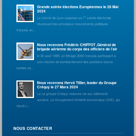
Grande soirée élections Européennes le 28 Mai
2024
Le Cercle de Lyon organise sa 7° soirée électorale
réunissant les principaux mouvements politiques
français an...
Nous recevons Frédéric CHIFFOT ,Général de
brigade aérienne du corps des officiers de l’air
le 30 août 1995, un Mirage 2000 français participant à
une mission de bombardement des positions bosno-
serbes es...
Nous recevons Hervé Tillier, leader du Groupe
Créquy le 27 Mars 2024
Le Le groupe Créquy redonne vie aux bâtiments
anciens. Le Groupement d'intérêt économique (GIE), qui
réunit c...
NOUS CONTACTER