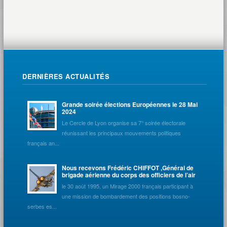
DERNIÈRES ACTUALITÉS
Grande soirée élections Européennes le 28 Mai
2024
Le Cercle de Lyon organise sa 7° soirée électorale
réunissant les principaux mouvements politiques
français an...
Nous recevons Frédéric CHIFFOT ,Général de
brigade aérienne du corps des officiers de l’air
le 30 août 1995, un Mirage 2000 français participant à
une mission de bombardement des positions bosno-
serbes es...