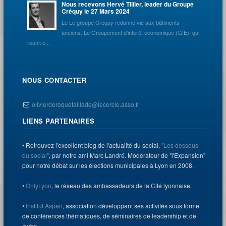
Nous recevons Hervé Tillier, leader du Groupe
Créquy le 27 Mars 2024
Le Le groupe Créquy redonne vie aux bâtiments
anciens. Le Groupement d'intérêt économique (GIE), qui
réunit c...
NOUS CONTACTER
olivierderoquetaillade@lecercle.asso.fr
LIENS PARTENAIRES
• Retrouvez l'excellent blog de l'actualité du social,
"Les dessous
du social"
, par notre ami Marc Landré. Modérateur de "l'Expansion"
pour notre débat sur les élections municipales à Lyon en 2008.
•
OnlyLyon
, le réseau des ambassadeurs de la Cité lyonnaise.
•
Institut Aspen
, association développant ses activités sous forme
de conférences thématiques, de séminaires de leadership et de
clubs.