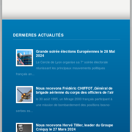
DERNIÈRES ACTUALITÉS
Grande soirée élections Européennes le 28 Mai
2024
Le Cercle de Lyon organise sa 7° soirée électorale
réunissant les principaux mouvements politiques
français an...
Nous recevons Frédéric CHIFFOT ,Général de
brigade aérienne du corps des officiers de l’air
le 30 août 1995, un Mirage 2000 français participant à
une mission de bombardement des positions bosno-
serbes es...
Nous recevons Hervé Tillier, leader du Groupe
Créquy le 27 Mars 2024