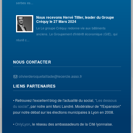
serbes es...
Nous recevons Hervé Tillier, leader du Groupe
Créquy le 27 Mars 2024
Le Le groupe Créquy redonne vie aux bâtiments
anciens. Le Groupement d'intérêt économique (GIE), qui
réunit c...
NOUS CONTACTER
olivierderoquetaillade@lecercle.asso.fr
LIENS PARTENAIRES
• Retrouvez l'excellent blog de l'actualité du social,
"Les dessous
du social"
, par notre ami Marc Landré. Modérateur de "l'Expansion"
pour notre débat sur les élections municipales à Lyon en 2008.
•
OnlyLyon
, le réseau des ambassadeurs de la Cité lyonnaise.