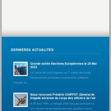
DERNIÈRES ACTUALITÉS
Grande soirée élections Européennes le 28 Mai
2024
Le Cercle de Lyon organise sa 7° soirée électorale
réunissant les principaux mouvements politiques
français an...
Nous recevons Frédéric CHIFFOT ,Général de
brigade aérienne du corps des officiers de l’air
le 30 août 1995, un Mirage 2000 français participant à
une mission de bombardement des positions bosno-