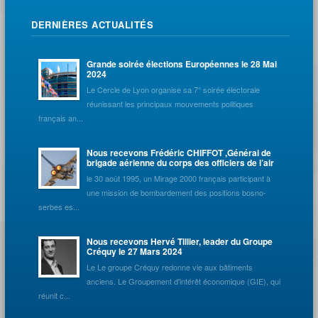
DERNIÈRES ACTUALITÉS
Grande soirée élections Européennes le 28 Mai
2024
Le Cercle de Lyon organise sa 7° soirée électorale
réunissant les principaux mouvements politiques
français an...
Nous recevons Frédéric CHIFFOT ,Général de
brigade aérienne du corps des officiers de l’air
le 30 août 1995, un Mirage 2000 français participant à
une mission de bombardement des positions bosno-
serbes es...
Nous recevons Hervé Tillier, leader du Groupe
Créquy le 27 Mars 2024
Le Le groupe Créquy redonne vie aux bâtiments
anciens. Le Groupement d'intérêt économique (GIE), qui
réunit c...