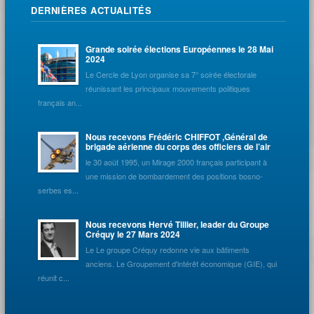
DERNIÈRES ACTUALITÉS
Grande soirée élections Européennes le 28 Mai
2024
Le Cercle de Lyon organise sa 7° soirée électorale
réunissant les principaux mouvements politiques
français an...
Nous recevons Frédéric CHIFFOT ,Général de
brigade aérienne du corps des officiers de l’air
le 30 août 1995, un Mirage 2000 français participant à
une mission de bombardement des positions bosno-
serbes es...
Nous recevons Hervé Tillier, leader du Groupe
Créquy le 27 Mars 2024
Le Le groupe Créquy redonne vie aux bâtiments
anciens. Le Groupement d'intérêt économique (GIE), qui
réunit c...